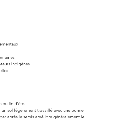
nementaux
semaines
sateurs indigènes
elles
ou fin d’été.
 un sol légèrement travaillé avec une bonne
léger après le semis améliore généralement le