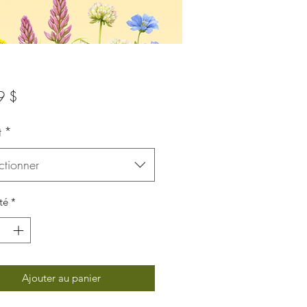
Prix
9 $
t
*
ctionner
té
*
Ajouter au panier