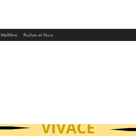
Mellifère
Ruches et Nucs